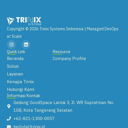
Copyright © 2026 Trinix Systems Indonesia | Managed DevOps
at Scale
I
L
n
i
s
n
Quick Link
Resource
t
k
Beranda
Company Profile
a
e
g
d
Solusi
r
i
Layanan
a
n
m
Kenapa Trinix
Hubungi Kami
Informasi Kontak
Gedung GoodSpace Lantai 3, Jl. WR Supratman No.
10B, Kota Tangerang Selatan
+62-821-1300-0057
hello[at]trinix.id